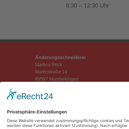
8:30 – 12:30 Uhr
Änderungsschneiderei
Martina Reck
Martinstraße 14
89597 Munderkingen
Tel:
07393 954710